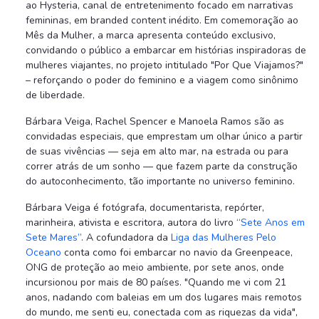
ao Hysteria, canal de entretenimento focado em narrativas
femininas, em branded content inédito. Em comemoração ao
Mês da Mulher, a marca apresenta conteúdo exclusivo,
convidando o público a embarcar em histórias inspiradoras de
mulheres viajantes, no projeto intitulado "Por Que Viajamos?"
– reforçando o poder do feminino e a viagem como sinônimo
de liberdade.
Bárbara Veiga, Rachel Spencer e Manoela Ramos são as
convidadas especiais, que emprestam um olhar único a partir
de suas vivências — seja em alto mar, na estrada ou para
correr atrás de um sonho — que fazem parte da construção
do autoconhecimento, tão importante no universo feminino.
Bárbara Veiga é fotógrafa, documentarista, repórter,
marinheira, ativista e escritora, autora do livro “
Sete Anos em
Sete Mares”
. A cofundadora da
Liga das Mulheres Pelo
Oceano
conta como foi embarcar no navio da Greenpeace,
ONG de proteção ao meio ambiente, por sete anos, onde
incursionou por mais de 80 países. "Quando me vi com 21
anos, nadando com baleias em um dos lugares mais remotos
do mundo, me senti eu, conectada com as riquezas da vida",