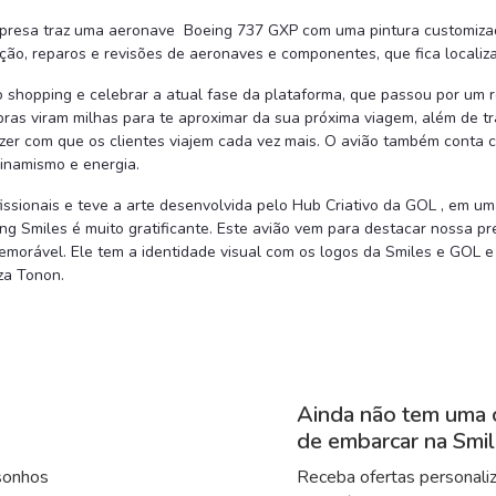
presa traz uma aeronave Boeing 737 GXP com uma pintura customizada
ão, reparos e revisões de aeronaves e componentes, que fica localiza
do shopping e celebrar a atual fase da plataforma, que passou por um 
pras viram milhas para te aproximar da sua próxima viagem, além de 
azer com que os clientes viajem cada vez mais. O avião também conta 
dinamismo e energia.
ionais e teve a arte desenvolvida pelo Hub Criativo da GOL , em uma
g Smiles é muito gratificante. Este avião vem para destacar nossa pre
orável. Ele tem a identidade visual com os logos da Smiles e GOL e 
iza Tonon.
Ainda não tem uma 
de embarcar na Smi
sonhos
Receba ofertas personaliz