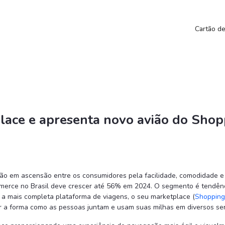
enta novo avião do Shopping Smiles em com
Cartão d
lace e apresenta novo avião do Sh
tão em ascensão entre os consumidores pela facilidade, comodidade
erce no Brasil deve crescer até 56% em 2024. O segmento é tendência
 a mais completa plataforma de viagens, o seu marketplace (
Shopping
r a forma como as pessoas juntam e usam suas milhas em diversos ser