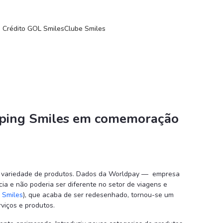
emoração - Sala de Imprensa
e Crédito GOL Smiles
Clube Smiles
opping Smiles em comemoração
 e variedade de produtos. Dados da Worldpay — empresa
 e não poderia ser diferente no setor de viagens e
 Smiles
), que acaba de ser redesenhado, tornou-se um
viços e produtos.