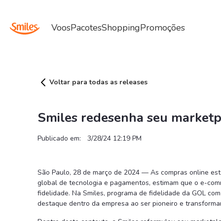
Navigation
Smiles redesenha seu marketplace e apres
Skip to Content
Voos
Pacotes
Shopping
Promoções
Voltar para todas as releases
Smiles redesenha seu marketp
Publicado em:
3/28/24 12:19 PM
São Paulo, 28 de março de 2024 — As compras online es
global de tecnologia e pagamentos, estimam que o e-comm
fidelidade. Na Smiles, programa de fidelidade da GOL com
destaque dentro da empresa ao ser pioneiro e transforma