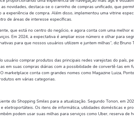
ace proporcionando uma experiência de navegação mais ágil e visualme
e as novidades, destaca-se o carrinho de compras unificado, que permit
o a experiência de compra. Além disso, implementou uma vitrine espec
ntro de áreas de interesse específicas.
iente, que está no centro do negócio, e agora conta com uma melhor 
erviços. Em 2024, a expectativa é ampliar esse número e olhar para 
tivas para que nossos usuários utilizem e juntem milhas”, diz Bruno 
 usuário comprar produtos das principais redes varejistas do país,
lhas em suas compras diárias com a possibilidade de convertê-las em f
 O marketplace conta com grandes nomes como Magazine Luiza, Ponto,
rodutos em várias categorias.
ente do Shopping Smiles para a atualização. Segundo Tonon, em 202
 eletroportáteis. Os itens de informática, utilidades domésticas e p
ambém podem usar suas milhas para serviços como Uber, reserva de hot