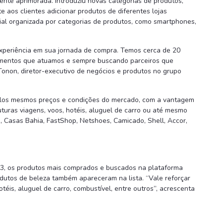
nte aprimorada. Introduziu novas categorias de produtos,
e aos clientes adicionar produtos de diferentes lojas
ial organizada por categorias de produtos, como smartphones,
experiência em sua jornada de compra. Temos cerca de 20
segmentos que atuamos e sempre buscando parceiros que
Tonon, diretor-executivo de negócios e produtos no grupo
 pelos mesmos preços e condições do mercado, com a vantagem
uturas viagens, voos, hotéis, aluguel de carro ou até mesmo
 Casas Bahia, FastShop, Netshoes, Camicado, Shell, Accor,
3, os produtos mais comprados e buscados na plataforma
rodutos de beleza também apareceram na lista. “Vale reforçar
éis, aluguel de carro, combustível, entre outros”, acrescenta