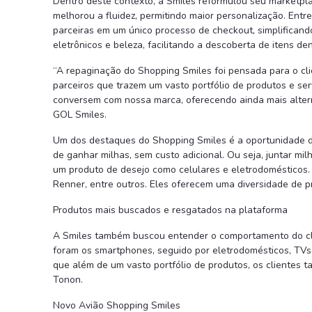
Dentro deste contexto, a Smiles reformulou seu marketpl
melhorou a fluidez, permitindo maior personalização. Entr
parceiras em um único processo de checkout, simplificand
eletrônicos e beleza, facilitando a descoberta de itens de
“A repaginação do Shopping Smiles foi pensada para o cl
parceiros que trazem um vasto portfólio de produtos e s
conversem com nossa marca, oferecendo ainda mais alterna
GOL Smiles.
Um dos destaques do Shopping Smiles é a oportunidade do
de ganhar milhas, sem custo adicional. Ou seja, juntar mi
um produto de desejo como celulares e eletrodomésticos.
Renner, entre outros. Eles oferecem uma diversidade de p
Produtos mais buscados e resgatados na plataforma
A Smiles também buscou entender o comportamento do cli
foram os smartphones, seguido por eletrodomésticos, TVs e
que além de um vasto portfólio de produtos, os clientes t
Tonon.
Novo Avião Shopping Smiles